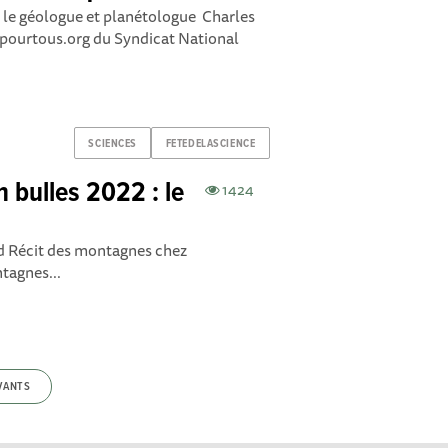
ar le géologue et planétologue Charles
pourtous.org du Syndicat National
SCIENCES
FETEDELASCIENCE
n bulles 2022 : le
1424
nd Récit des montagnes chez
tagnes...
VANTS