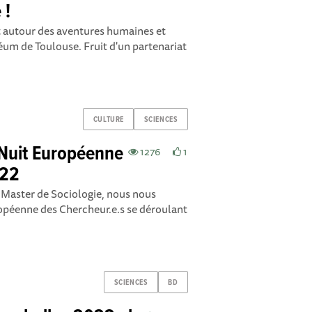
 !
ent autour des aventures humaines et
m de Toulouse. Fruit d'un partenariat
CULTURE
SCIENCES
 Nuit Européenne
1276
1
022
Master de Sociologie, nous nous
opéenne des Chercheur.e.s se déroulant
SCIENCES
BD