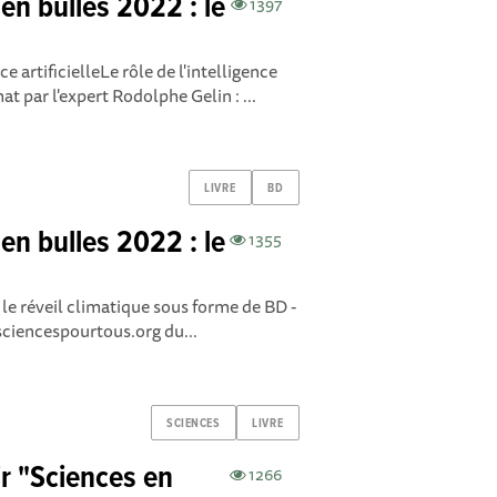
en bulles 2022 : le
1397
e artificielleLe rôle de l'intelligence
mat par l'expert Rodolphe Gelin : ...
LIVRE
BD
en bulles 2022 : le
1355
le réveil climatique sous forme de BD -
w.sciencespourtous.org du...
SCIENCES
LIVRE
ir "Sciences en
1266